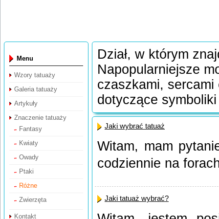
Dział, w którym znaj
Menu
Napopularniejsze mo
Wzory tatuaży
czaszkami, sercami 
Galeria tatuaży
dotyczące symboliki
Artykuły
Znaczenie tatuaży
Jaki wybrać tatuaż
Fantasy
Witam, mam pytanie
Kwiaty
Owady
codziennie na forach
Ptaki
Różne
Jaki tatuaż wybrać?
Zwierzęta
Witam, jestem pos
Kontakt