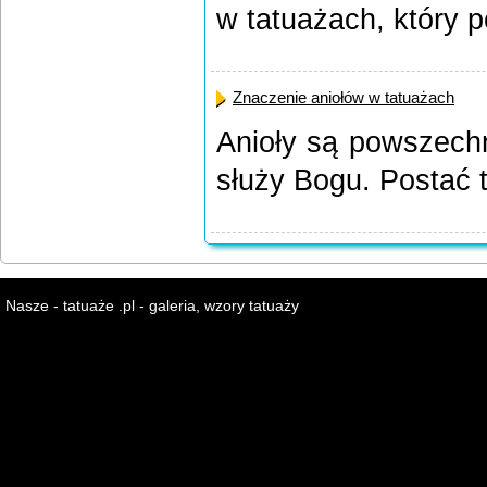
w tatuażach, który po
Znaczenie aniołów w tatuażach
Anioły są powszechn
służy Bogu. Postać t
Nasze - tatuaże .pl - galeria, wzory tatuaży