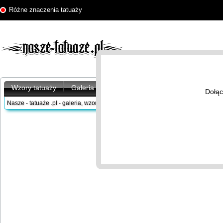
Różne znaczenia tatuaży
Wzory tatuaży
Galeria tatuaży
Artykuły
Znaczenie tatu
Dołąc
Nasze - tatuaże .pl - galeria, wzory tatuaży
/
Znaczenie tatuaży
/
Różne
/