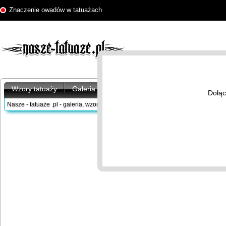
Znaczenie owadów w tatuażach
Wzory tatuaży
Galeria tatuaży
Artykuły
Znaczenie tatu
Dołąc
Nasze - tatuaże .pl - galeria, wzory tatuaży
/
Znaczenie tatuaży
/
Owady
/