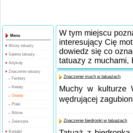
W tym miejscu pozn
Menu
interesujący Cię mot
Wzory tatuaży
dowiedz się co ozna
Galeria tatuaży
tatuazy z muchami, 
Artykuły
Znaczenie tatuaży
Znaczenie much w tatuażach
Fantasy
Muchy w kulturze 
Kwiaty
Owady
wędrującej zagubione
Ptaki
Różne
Znaczenie biedronki w tatuażach
Zwierzęta
Tatuaż z biedronką
Kontakt