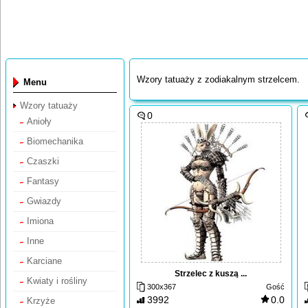
Wzory tatuaży z zodiakalnym strzelcem.
Menu
Wzory tatuaży
0
Anioły
Biomechanika
Czaszki
Fantasy
Gwiazdy
Imiona
Inne
Karciane
Strzelec z kuszą ...
Kwiaty i rośliny
300x367
Gość
3992
0.0
Krzyże