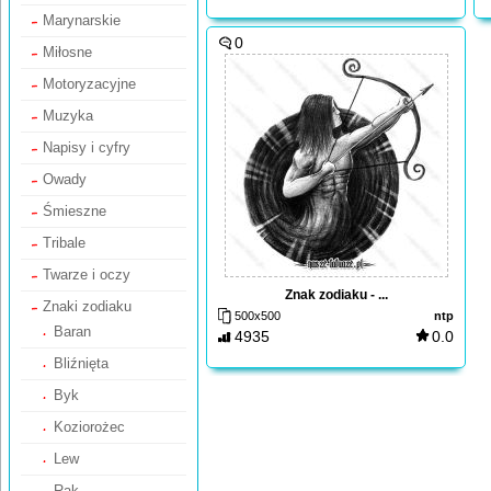
Marynarskie
0
Miłosne
Motoryzacyjne
Muzyka
Napisy i cyfry
Owady
Śmieszne
Tribale
Twarze i oczy
Znak zodiaku - ...
Znaki zodiaku
500x500
ntp
Baran
4935
0.0
Bliźnięta
Byk
Koziorożec
Lew
Rak