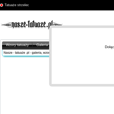
Tatuaże strzelec
Wzory tatuaży
Galeria tatuaży
Artykuły
Znaczenie tatu
Dołąc
Nasze - tatuaże .pl - galeria, wzory tatuaży
/
Wzory tatuaży
/
Znaki zodiaku
/
Strz