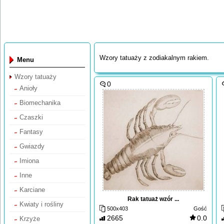
Wzory tatuaży z zodiakalnym rakiem.
Menu
Wzory tatuaży
0
Anioły
Biomechanika
Czaszki
Fantasy
Gwiazdy
Imiona
Inne
Karciane
Rak tatuaż wzór ...
Kwiaty i rośliny
500x403
Gość
2665
0.0
Krzyże