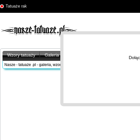
Tatuaże rak
Wzory tatuaży
Galeria tatuaży
Artykuły
Znaczenie tatu
Dołąc
Nasze - tatuaże .pl - galeria, wzory tatuaży
/
Wzory tatuaży
/
Znaki zodiaku
/
Rak