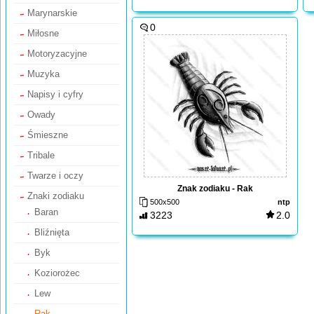
Marynarskie
0
Miłosne
Motoryzacyjne
Muzyka
Napisy i cyfry
Owady
Śmieszne
Tribale
Twarze i oczy
Znak zodiaku - Rak
Znaki zodiaku
500x500
ntp
Baran
3223
2.0
Bliźnięta
Byk
Koziorożec
Lew
Rak