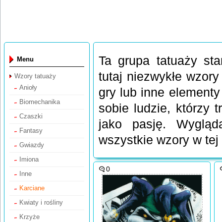
Ta grupa tatuaży st
Menu
tutaj niezwykłe wzory
Wzory tatuaży
Anioły
gry lub inne elementy
Biomechanika
sobie ludzie, którzy 
Czaszki
jako pasję. Wygląda
Fantasy
wszystkie wzory w tej 
Gwiazdy
Imiona
0
Inne
Karciane
Kwiaty i rośliny
Krzyże