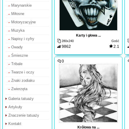
Marynarskie
Miłosne
Motoryzacyjne
Muzyka
Karty i głowa ...
Napisy i cyfry
280x240
Gość
9862
2.1
Owady
Śmieszne
0
Tribale
Twarze i oczy
Znaki zodiaku
Zwierzęta
Galeria tatuaży
Artykuły
Znaczenie tatuaży
Kontakt
Królowa na ...