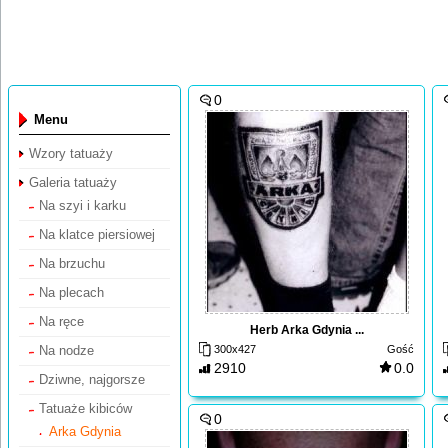
0
Menu
Wzory tatuaży
Galeria tatuaży
Na szyi i karku
Na klatce piersiowej
Na brzuchu
Na plecach
Na ręce
Herb Arka Gdynia ...
Na nodze
300x427
Gość
2910
0.0
Dziwne, najgorsze
Tatuaże kibiców
0
Arka Gdynia