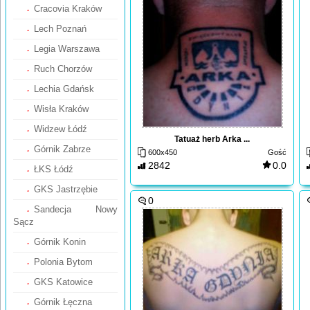
Cracovia Kraków
Lech Poznań
Legia Warszawa
Ruch Chorzów
Lechia Gdańsk
Wisła Kraków
Widzew Łódź
Tatuaż herb Arka ...
Górnik Zabrze
600x450
Gość
2842
0.0
ŁKS Łódź
GKS Jastrzębie
0
Sandecja Nowy
Sącz
Górnik Konin
Polonia Bytom
GKS Katowice
Górnik Łęczna