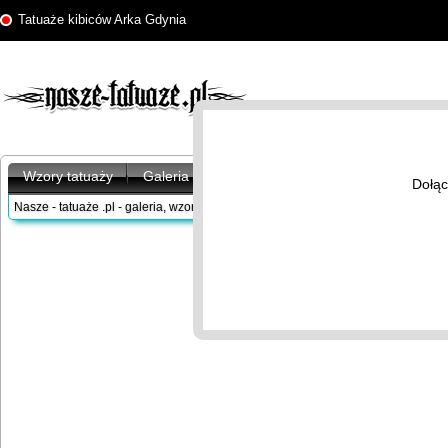
Tatuaże kibiców Arka Gdynia
Wzory tatuaży
Galeria tatuaży
Artykuły
Znaczenie tatu
Dołąc
Nasze - tatuaże .pl - galeria, wzory tatuaży
/
Galeria tatuaży
/
Tatuaże kibiców
/
A