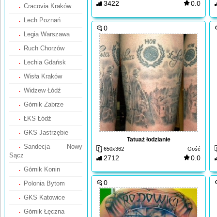
3422
0.0
Cracovia Kraków
Lech Poznań
0
Legia Warszawa
Ruch Chorzów
Lechia Gdańsk
Wisła Kraków
Widzew Łódź
Górnik Zabrze
ŁKS Łódź
GKS Jastrzębie
Tatuaż łodzianie
Sandecja Nowy
650x362
Gość
Sącz
2712
0.0
Górnik Konin
0
Polonia Bytom
GKS Katowice
Górnik Łęczna