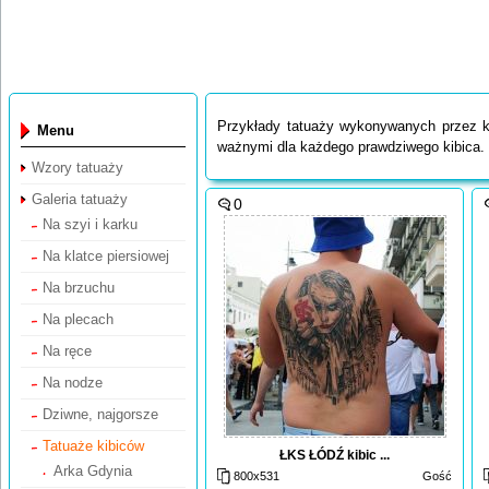
Przykłady tatuaży wykonywanych przez k
Menu
ważnymi dla każdego prawdziwego kibica.
Wzory tatuaży
Galeria tatuaży
0
Na szyi i karku
Na klatce piersiowej
Na brzuchu
Na plecach
Na ręce
Na nodze
Dziwne, najgorsze
Tatuaże kibiców
ŁKS ŁÓDŹ kibic ...
Arka Gdynia
800x531
Gość