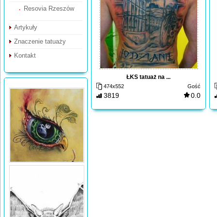
Resovia Rzeszów
Artykuły
Znaczenie tatuaży
Kontakt
ŁKS tatuaż na ...
474x552
Gość
3819
0.0