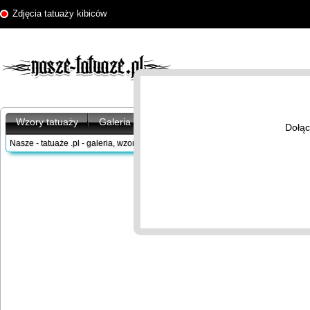
Zdjęcia tatuaży kibiców
Wzory tatuaży
Galeria tatuaży
Artykuły
Znaczenie tatu
Dołąc
Nasze - tatuaże .pl - galeria, wzory tatuaży
/
Galeria tatuaży
/
Tatuaże kibiców
/