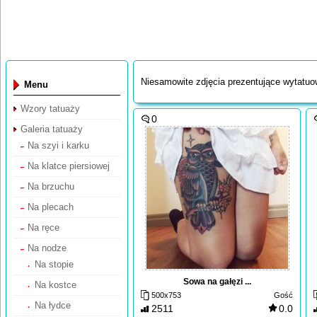
Niesamowite zdjęcia prezentujące wytatuow
Menu
Wzory tatuaży
0
Galeria tatuaży
Na szyi i karku
Na klatce piersiowej
Na brzuchu
Na plecach
Na ręce
Na nodze
Na stopie
Sowa na gałęzi ...
Na kostce
500x753
Gość
Na łydce
2511
0.0