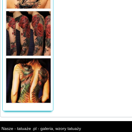
Nasze - tatuaże .pl - galeria, wzory tatuaży