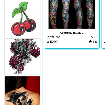
Kolorowy tatuaż ...
772x800
Gość
5299
4.0