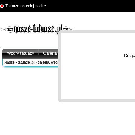
Tatuaże na całej nodze
Wzory tatuaży
Galeria tatuaży
Artykuły
Znaczenie tatu
Dołąc
Nasze - tatuaże .pl - galeria, wzory tatuaży
/
Galeria tatuaży
/
Na nodze
/
Na całe