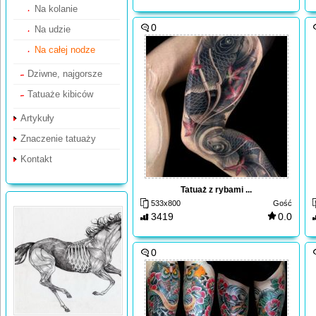
Na kolanie
0
Na udzie
Na całej nodze
Dziwne, najgorsze
Tatuaże kibiców
Artykuły
Znaczenie tatuaży
Kontakt
Tatuaż z rybami ...
533x800
Gość
3419
0.0
0