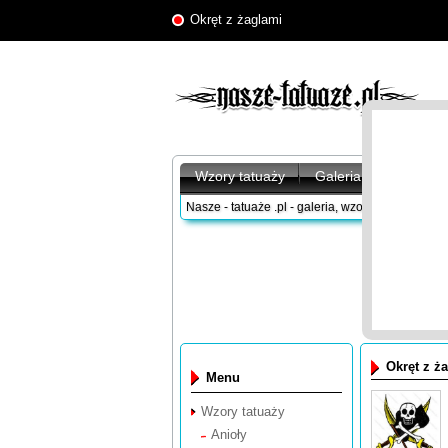
Okręt z żaglami
Wzory tatuaży
Galeria tatuaży
A
Nasze - tatuaże .pl - galeria, wzory tatuaży
/
Wzor
Okręt z ż
Menu
Wzory tatuaży
Anioły