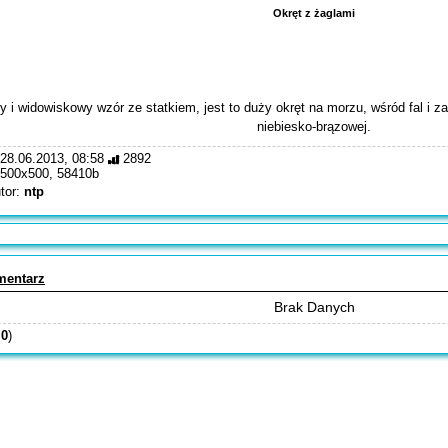
Okręt z żaglami
y i widowiskowy wzór ze statkiem, jest to duży okręt na morzu, wśród fal i 
niebiesko-brązowej.
28.06.2013, 08:58
2892
500x500, 58410b
tor:
ntp
mentarz
Brak Danych
:
0
)