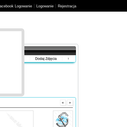
acebook Logowanie
Logowanie
Rejestracja
Dodaj Zdjęcia
↑
«
»