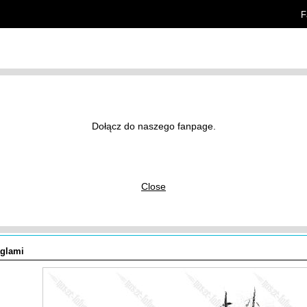
F
rtykuły
Znaczenie tatuaży
Dołącz do naszego fanpage.
y tatuaży
/
Marynarskie
/
Close
aglami