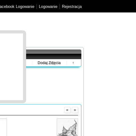
acebook Logowanie
Logowanie
Rejestracja
Dodaj Zdjęcia
↑
«
»