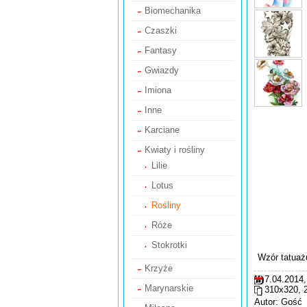
Biomechanika
Czaszki
Fantasy
Gwiazdy
Imiona
Inne
Karciane
Kwiaty i rośliny
Lilie
Lotus
Rośliny
Róże
Stokrotki
Wzór tatuaż
Krzyże
7.04.2014,
Marynarskie
310x320, 
Autor: Gość