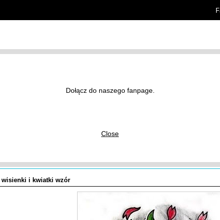
F
rtykuły
Znaczenie tatuaży
Dołącz do naszego fanpage.
y tatuaży
/
Kwiaty i rośliny
/
Rośliny
/
Close
wisienki i kwiatki wzór