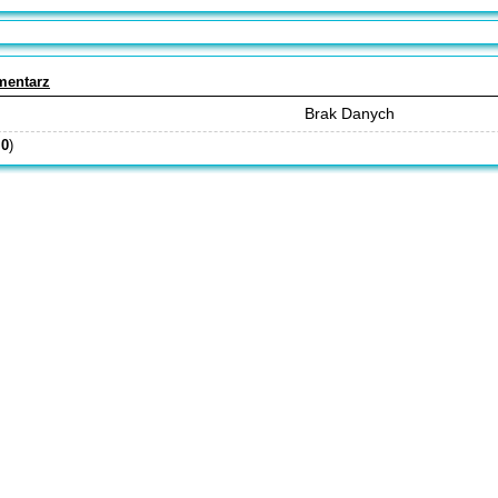
mentarz
Brak Danych
:
0
)