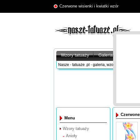
Czerwone wisienki i kwiatki wzór
Wzory tatuaży
Galeria tatuaży
A
Nasze - tatuaże .pl - galeria, wzory tatuaży
/
Wzor
Czerwone 
Menu
Wzory tatuaży
Anioły