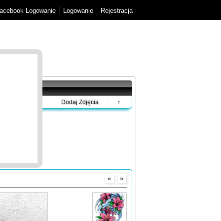
acebook Logowanie
Logowanie
Rejestracja
Dodaj Zdjęcia
↑
«
»