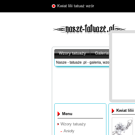
Kwiat lilii tatuaż wzór
Wzory tatuaży
Galeria tatuaży
A
Nasze - tatuaże .pl - galeria, wzory tatuaży
/
Wzor
Kwiat lili
Menu
Wzory tatuaży
Anioły