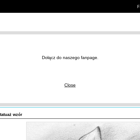
F
rtykuły
Znaczenie tatuaży
Dołącz do naszego fanpage.
y tatuaży
/
Kwiaty i rośliny
/
Lilie
/
Close
i tatuaż wzór