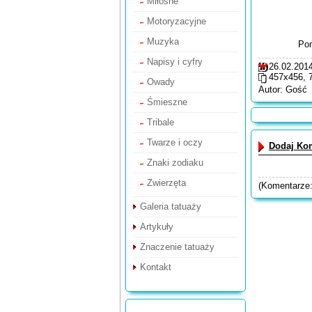
Miłosne
Motoryzacyjne
Muzyka
Pom
Napisy i cyfry
26.02.2014
457x456, 
Owady
Autor: Gość
Śmieszne
Tribale
Twarze i oczy
Dodaj Ko
Znaki zodiaku
Zwierzęta
(Komentarze
Galeria tatuaży
Artykuły
Znaczenie tatuaży
Kontakt