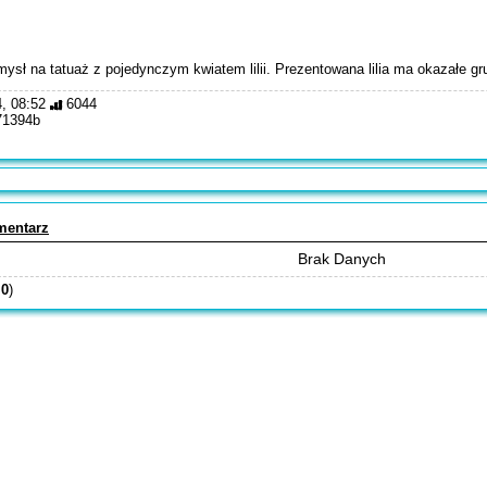
ysł na tatuaż z pojedynczym kwiatem lilii. Prezentowana lilia ma okazałe gru
, 08:52
6044
71394b
mentarz
Brak Danych
:
0
)