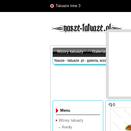
Tatuaże inne 3
Wzory tatuaży
Galeria tatuaży
A
Nasze - tatuaże .pl - galeria, wzory tatuaży
/
Wzor
0
Menu
Wzory tatuaży
Anioły