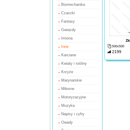
Biomechanika
Czaszki
Fantasy
Gwiazdy
Imiona
Zł
Inne
500x500
2199
Karciane
Kwiaty i rośliny
Krzyże
Marynarskie
Miłosne
Motoryzacyjne
Muzyka
Napisy i cyfry
Owady