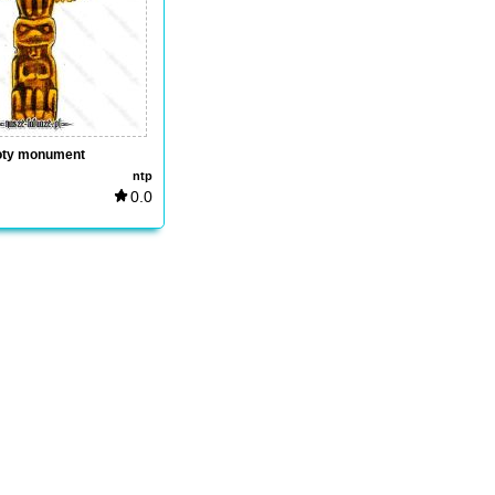
oty monument
ntp
0.0