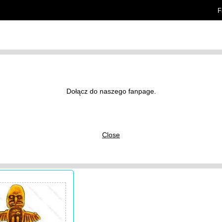
F
rtykuły
Znaczenie tatuaży
Dołącz do naszego fanpage.
y tatuaży
/
Inne
/
Close