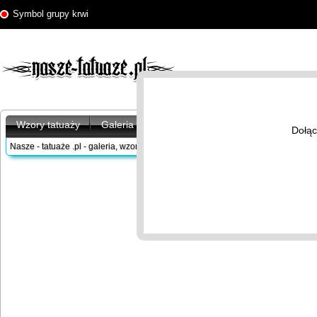
Symbol grupy krwi
Wzory tatuaży
Galeria tatuaży
Artykuły
Znaczenie tatu
Dołąc
Nasze - tatuaże .pl - galeria, wzory tatuaży
/
Galeria tatuaży
/
Na ręce
/
Na nadga