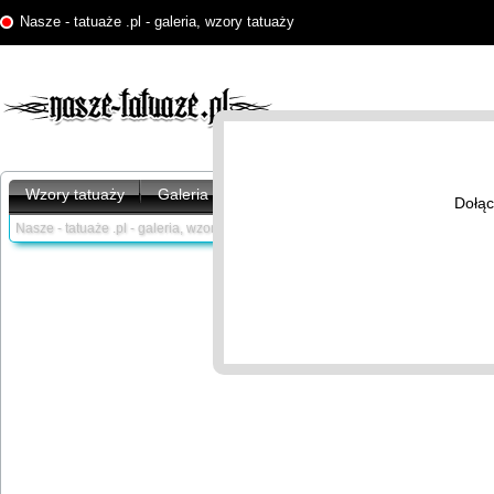
Nasze - tatuaże .pl - galeria, wzory tatuaży
Wzory tatuaży
Galeria tatuaży
Artykuły
Znaczenie tatu
Dołąc
Nasze - tatuaże .pl - galeria, wzory tatuaży /