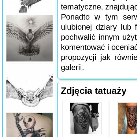
tematyczne, znajdują
Ponadto w tym serw
ulubionej dziary lub
pochwalić innym uży
komentować i ocenia
propozycji jak równi
galerii.
Zdjęcia tatuaży