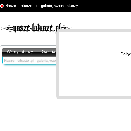
Nasze - tatuaże .pl - galeria, wzory tatuaży
Wzory tatuaży
Galeria tatuaży
Artykuły
Znaczenie tatu
Dołąc
Nasze - tatuaże .pl - galeria, wzory tatuaży /