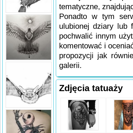
tematyczne, znajdują
Ponadto w tym serw
ulubionej dziary lub
pochwalić innym uży
komentować i ocenia
propozycji jak równi
galerii.
Zdjęcia tatuaży